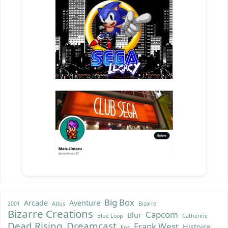
Big Box
Arcade
Aventure
2001
Atlus
Bizarre
Bizarre Creations
Capcom
Blur
Blue Loop
Catherine
Dead Rising
Dreamcast
Frank West
Histoire
Fps