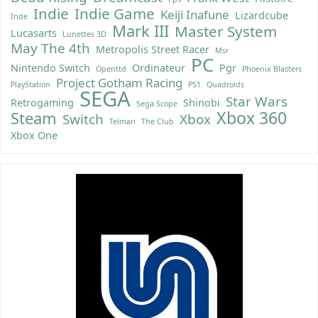
Indie
Indie Game
Keiji Inafune
Lizardcube
Inde
Mark III
Master System
Lucasarts
Lunettes 3D
May The 4th
Metropolis Street Racer
Msr
PC
Nintendo Switch
Ordinateur
Pgr
Openttd
Phoenix Blasters
Project Gotham Racing
PlayStation
PS1
Quadroids
SEGA
Star Wars
Retrogaming
Shinobi
Sega Scope
Xbox 360
Steam
Switch
Xbox
Telmari
The Club
Xbox One