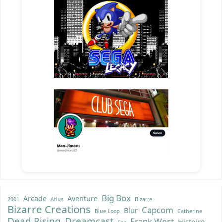
Big Box
Arcade
Aventure
2001
Atlus
Bizarre
Bizarre Creations
Capcom
Blur
Blue Loop
Catherine
Dead Rising
Dreamcast
Frank West
Histoire