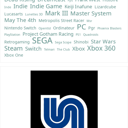
Fps
Indie
Indie Game
Keiji Inafune
Lizardcube
Inde
Mark III
Master System
Lucasarts
Lunettes 3D
May The 4th
Metropolis Street Racer
Msr
PC
Nintendo Switch
Ordinateur
Pgr
Openttd
Phoenix Blasters
Project Gotham Racing
PlayStation
PS1
Quadroids
SEGA
Star Wars
Retrogaming
Shinobi
Sega Scope
Xbox 360
Steam
Switch
Xbox
Telmari
The Club
Xbox One