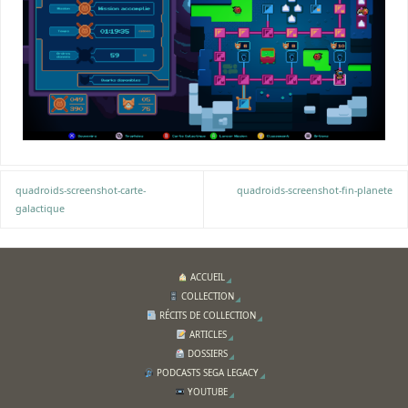
quadroids-screenshot-carte-
quadroids-screenshot-fin-planete
galactique
ACCUEIL
COLLECTION
RÉCITS DE COLLECTION
ARTICLES
DOSSIERS
PODCASTS SEGA LEGACY
YOUTUBE