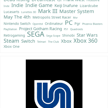
Fps
Indie
Indie Game
Keiji Inafune
Lizardcube
Inde
Mark III
Master System
Lucasarts
Lunettes 3D
May The 4th
Metropolis Street Racer
Msr
PC
Nintendo Switch
Ordinateur
Pgr
Openttd
Phoenix Blasters
Project Gotham Racing
PlayStation
PS1
Quadroids
SEGA
Star Wars
Retrogaming
Shinobi
Sega Scope
Xbox 360
Steam
Switch
Xbox
Telmari
The Club
Xbox One