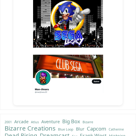
Big Box
Arcade
Aventure
2001
Atlus
Bizarre
Bizarre Creations
Capcom
Blur
Blue Loop
Catherine
Dead Rising
Dreamcast
Frank West
Histoire