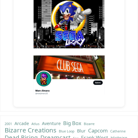
Big Box
Arcade
Aventure
2001
Atlus
Bizarre
Bizarre Creations
Capcom
Blur
Blue Loop
Catherine
Dead Rising
Dreamcast
Frank West
Histoire