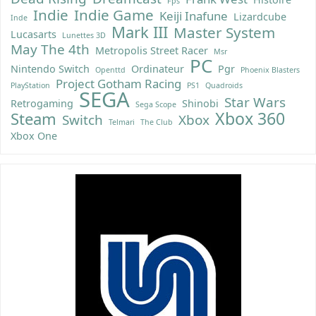
Fps
Indie
Indie Game
Keiji Inafune
Lizardcube
Inde
Mark III
Master System
Lucasarts
Lunettes 3D
May The 4th
Metropolis Street Racer
Msr
PC
Nintendo Switch
Ordinateur
Pgr
Openttd
Phoenix Blasters
Project Gotham Racing
PlayStation
PS1
Quadroids
SEGA
Star Wars
Retrogaming
Shinobi
Sega Scope
Xbox 360
Steam
Switch
Xbox
Telmari
The Club
Xbox One