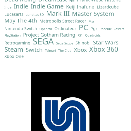
Fps
Indie
Indie Game
Keiji Inafune
Lizardcube
Inde
Mark III
Master System
Lucasarts
Lunettes 3D
May The 4th
Metropolis Street Racer
Msr
PC
Nintendo Switch
Ordinateur
Pgr
Openttd
Phoenix Blasters
Project Gotham Racing
PlayStation
PS1
Quadroids
SEGA
Star Wars
Retrogaming
Shinobi
Sega Scope
Xbox 360
Steam
Switch
Xbox
Telmari
The Club
Xbox One