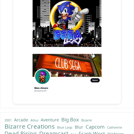
Big Box
Arcade
Aventure
2001
Atlus
Bizarre
Bizarre Creations
Capcom
Blur
Blue Loop
Catherine
Dead Rising
Dreamcast
Frank West
Histoire