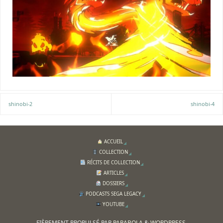
shinobi-2
shinobi-4
ACCUEIL
COLLECTION
RÉCITS DE COLLECTION
ARTICLES
DOSSIERS
PODCASTS SEGA LEGACY
YOUTUBE
FIÈREMENT PROPULSÉ PAR
PARABOLA
&
WORDPRESS.