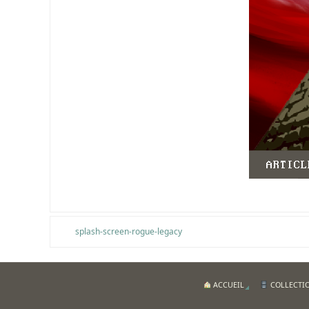
splash-screen-rogue-legacy
ACCUEIL
COLLECTI