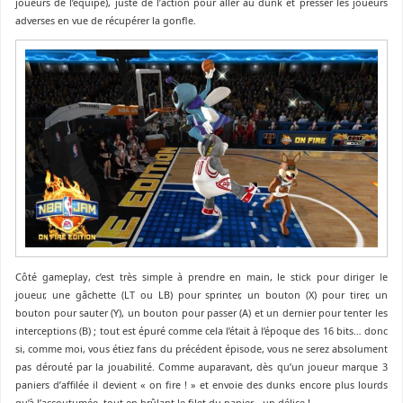
joueurs de l’équipe), juste de l’action pour aller au dunk et presser les joueurs
adverses en vue de récupérer la gonfle.
Côté gameplay, c’est très simple à prendre en main, le stick pour diriger le
joueur, une gâchette (LT ou LB) pour sprinter, un bouton (X) pour tirer, un
bouton pour sauter (Y), un bouton pour passer (A) et un dernier pour tenter les
interceptions (B) ; tout est épuré comme cela l’était à l’époque des 16 bits… donc
si, comme moi, vous étiez fans du précédent épisode, vous ne serez absolument
pas dérouté par la jouabilité. Comme auparavant, dès qu’un joueur marque 3
paniers d’affilée il devient « on fire ! » et envoie des dunks encore plus lourds
qu’à l’accoutumée, tout en brûlant le filet du panier… un délice !