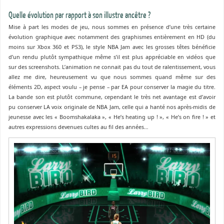
Quelle évolution par rapport à son illustre ancêtre ?
Mise à part les modes de jeu, nous sommes en présence d’une très certaine
évolution graphique avec notamment des graphismes entièrement en HD (du
moins sur Xbox 360 et PS3), le style NBA Jam avec les grosses têtes bénéficie
d’un rendu plutôt sympathique même s’il est plus appréciable en vidéos que
sur des screenshots. L’animation ne connait pas du tout de ralentissement, vous
allez me dire, heureusement vu que nous sommes quand même sur des
éléments 2D, aspect voulu – je pense – par EA pour conserver la magie du titre.
La bande son est plutôt commune, cependant le très net avantage est d’avoir
pu conserver LA voix originale de NBA Jam, celle qui a hanté nos après-midis de
jeunesse avec les « Boomshakalaka », « He’s heating up ! », « He’s on fire ! » et
autres expressions devenues cultes au fil des années…