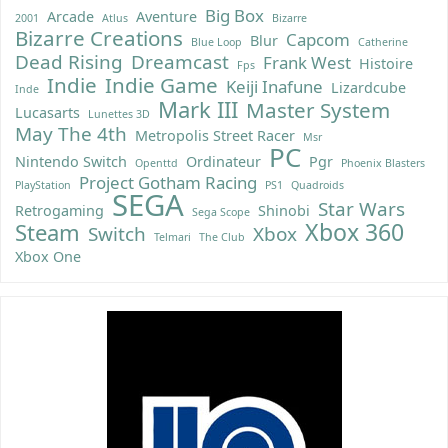
Big Box
Arcade
Aventure
2001
Atlus
Bizarre
Bizarre Creations
Capcom
Blur
Blue Loop
Catherine
Dead Rising
Dreamcast
Frank West
Histoire
Fps
Indie
Indie Game
Keiji Inafune
Lizardcube
Inde
Mark III
Master System
Lucasarts
Lunettes 3D
May The 4th
Metropolis Street Racer
Msr
PC
Nintendo Switch
Ordinateur
Pgr
Openttd
Phoenix Blasters
Project Gotham Racing
PlayStation
PS1
Quadroids
SEGA
Star Wars
Retrogaming
Shinobi
Sega Scope
Xbox 360
Steam
Switch
Xbox
Telmari
The Club
Xbox One