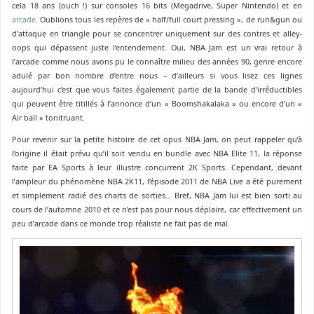
cela 18 ans (ouch !) sur consoles 16 bits (Megadrive, Super Nintendo) et en
arcade
. Oublions tous les repères de « half/full court pressing », de run&gun ou
d’attaque en triangle pour se concentrer uniquement sur des contres et alley-
oops qui dépassent juste l’entendement. Oui, NBA Jam est un vrai retour à
l’arcade comme nous avons pu le connaître milieu des années 90, genre encore
adulé par bon nombre d’entre nous – d’ailleurs si vous lisez ces lignes
aujourd’hui c’est que vous faites également partie de la bande d’irréductibles
qui peuvent être titillés à l’annonce d’un « Boomshakalaka » ou encore d’un «
Air ball » tonitruant.
Pour revenir sur la petite histoire de cet opus NBA Jam, on peut rappeler qu’à
l’origine il était prévu qu’il soit vendu en bundle avec NBA Elite 11, la réponse
faite par EA Sports à leur illustre concurrent 2K Sports. Cependant, devant
l’ampleur du phénomène NBA 2K11, l’épisode 2011 de NBA Live a été purement
et simplement radié des charts de sorties… Bref, NBA Jam lui est bien sorti au
cours de l’automne 2010 et ce n’est pas pour nous déplaire, car effectivement un
peu d’arcade dans ce monde trop réaliste ne fait pas de mal.