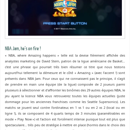
NBA Jam, he’s on fire !
« NBA, where Amazing happens » telle est la devise fièrement affichée des
analystes marketing de David Stern, patron de la ligue américaine de Basket…
c’est une phrase qui pourrait très bien résumer ce titre que nous testons
aujourd’hui tellement la démesure et le côté « Amazing » (avec l’accent !) sont
présents dans NBA Jam. Pour ceux qui ne connaissent pas le principe, il s’agit
de prendre en main une équipe (de la ligue) composée de 2 joueurs parmi
plusieurs à sélectionner et d’affronter les binômes des 29 autres équipes NBA, le
jeu ayant la licence NBA vous retrouverez toutes les équipes actuelles (juste
dommage pour les anciennes franchises comme les Seattle Supersonics). Les
matchs se jouent seul contre l’ordinateur, en 1 vs 1 ou en 2 vs 2 (local ou en
ligne !), ils se composent de 4 quarts temps de 3 minutes (paramétrables en
mode « Play Now ») et l’action est forcément intense puisque tout est plus que
spectaculaire… très peu de stratégie à mettre en place (hormis dans le choix des