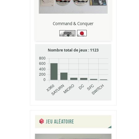
 Conquer
Friends ~Seishun no Kagayaki~
Sent
Nombre total de jeux :
1123
JEU ALÉATOIRE