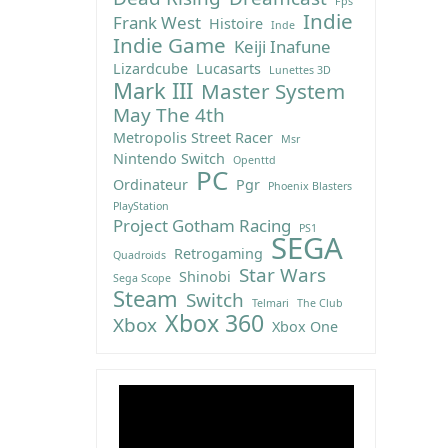
Fps
Indie
Frank West
Histoire
Inde
Indie Game
Keiji Inafune
Lizardcube
Lucasarts
Lunettes 3D
Mark III
Master System
May The 4th
Metropolis Street Racer
Msr
Nintendo Switch
Openttd
PC
Ordinateur
Pgr
Phoenix Blasters
PlayStation
Project Gotham Racing
PS1
SEGA
Retrogaming
Quadroids
Star Wars
Shinobi
Sega Scope
Steam
Switch
Telmari
The Club
Xbox 360
Xbox
Xbox One