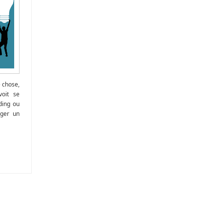
Sakura Taisen
Command &
e chose,
voit se
ding ou
iger un