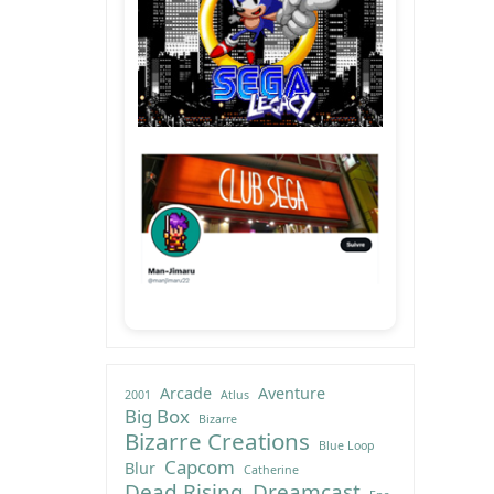
Arcade
Aventure
2001
Atlus
Big Box
Bizarre
Bizarre Creations
Blue Loop
Capcom
Blur
Catherine
Dead Rising
Dreamcast