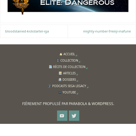
bloodstained-kickstarter-iga
mighty-number-9-keiji-inafune
ACCUEIL
COLLECTION
RÉCITS DE COLLECTION
ARTICLES
DOSSIERS
PODCASTS SEGA LEGACY
YOUTUBE
FIÈREMENT PROPULSÉ PAR
PARABOLA
&
WORDPRESS.